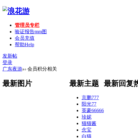
管理员专栏
验证报告mm图
会员充值
帮助
Help
发新帖
登录
广东夜游
»
›
会员积分相关
最新图片
最新主题
最新回复
京鹏777
阳光77
英豪66666
珍妮
猫猫酱
念宝
白猫