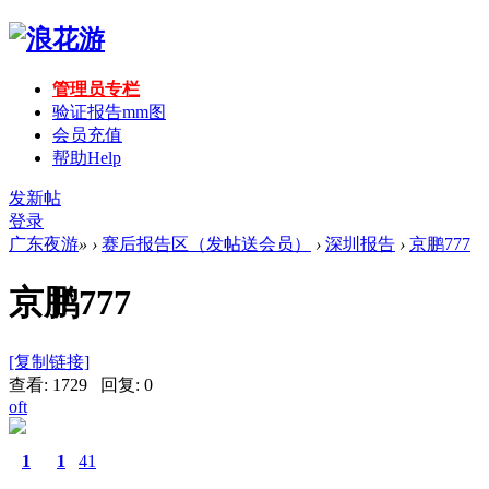
管理员专栏
验证报告mm图
会员充值
帮助
Help
发新帖
登录
广东夜游
»
›
赛后报告区（发帖送会员）
›
深圳报告
›
京鹏777
京鹏777
[复制链接]
查看: 1729 回复: 0
oft
1
1
41